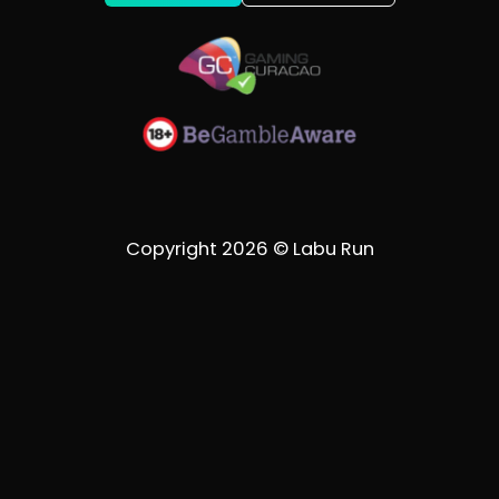
Copyright 2026 © Labu Run