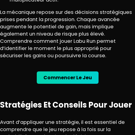
La mécanique repose sur des décisions stratégiques
prises pendant la progression. Chaque avancée
augmente le potentiel de gain, mais implique
également un niveau de risque plus élevé.
Comprendre comment jouer Labu Run permet
d’identifier le moment le plus approprié pour
sécuriser les gains ou poursuivre la course.
Commencer Le Jeu
Stratégies Et Conseils Pour Jouer
Avant d’appliquer une stratégie, il est essentiel de
comprendre que le jeu repose à la fois sur la