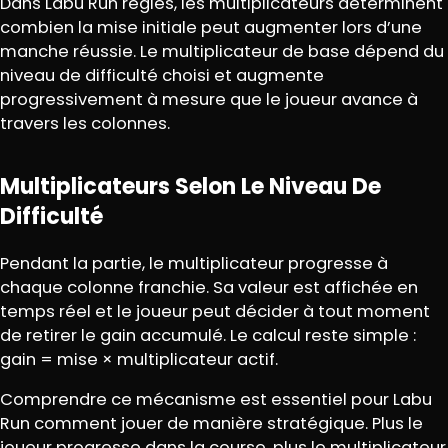
Dans Labu Run règles, les multiplicateurs déterminent
combien la mise initiale peut augmenter lors d’une
manche réussie. Le multiplicateur de base dépend du
niveau de difficulté choisi et augmente
progressivement à mesure que le joueur avance à
travers les colonnes.
Multiplicateurs Selon Le Niveau De
Difficulté
Pendant la partie, le multiplicateur progresse à
chaque colonne franchie. Sa valeur est affichée en
temps réel et le joueur peut décider à tout moment
de retirer le gain accumulé. Le calcul reste simple :
gain = mise × multiplicateur actif.
Comprendre ce mécanisme est essentiel pour Labu
Run comment jouer de manière stratégique. Plus le
joueur progresse dans la course, plus le multiplicateur