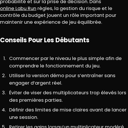
probabilité et sur la prise de décision. Dans
online Labu Run
règles, la gestion du risque et le
contrôle du budget jouent un rôle important pour
maintenir une expérience de jeu équilibrée.
Conseils Pour Les Débutants
Commencer par le niveau le plus simple afin de
comprendre le fonctionnement du jeu.
Utiliser la version démo pour s’entraîner sans
engager d’argent réel.
Éviter de viser des multiplicateurs trop élevés lors
des premières parties.
Définir des limites de mise claires avant de lancer
une session.
Retirer les gains lorsqu’un multiplicateur modéré