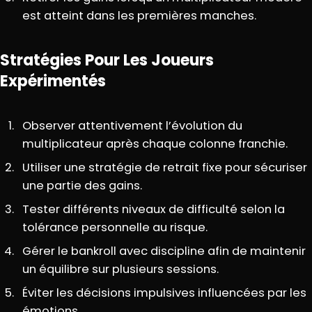
est atteint dans les premières manches.
Stratégies Pour Les Joueurs
Expérimentés
Observer attentivement l’évolution du
multiplicateur après chaque colonne franchie.
Utiliser une stratégie de retrait fixe pour sécuriser
une partie des gains.
Tester différents niveaux de difficulté selon la
tolérance personnelle au risque.
Gérer le bankroll avec discipline afin de maintenir
un équilibre sur plusieurs sessions.
Éviter les décisions impulsives influencées par les
émotions.