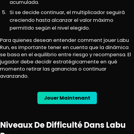
acumulada.
Si se decide continuar, el multiplicador seguirá
creciendo hasta alcanzar el valor máximo
permitido según el nivel elegido.
Para quienes desean entender comment jouer Labu
Run, es importante tener en cuenta que la dinámica
se basa en el equilibrio entre riesgo y recompensa. El
jugador debe decidir estratégicamente en qué
momento retirar las ganancias o continuar
avanzando.
Jouer Maintenant
Niveaux De Difficulté Dans Labu