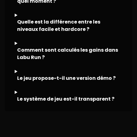
quel moment ?
Quelle est la différence entre les
niveaux facile et hardcore ?
Comment sont calculés les gains dans
Labu Run ?
Le jeu propose-t-il une version démo ?
Le système de jeu est-il transparent ?