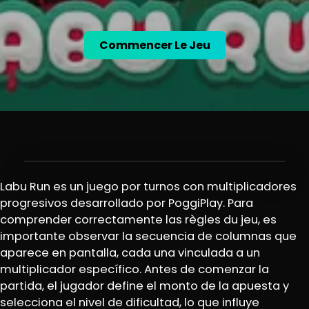
Commencer Le Jeu
Enable Sound
Labu Run es un juego por turnos con multiplicadores
progresivos desarrollado por PoggiPlay. Para
comprender correctamente las règles du jeu, es
importante observar la secuencia de columnas que
aparece en pantalla, cada una vinculada a un
multiplicador específico. Antes de comenzar la
partida, el jugador define el monto de la apuesta y
selecciona el nivel de dificultad, lo que influye