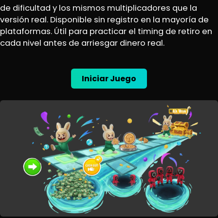
de dificultad y los mismos multiplicadores que la
versión real. Disponible sin registro en la mayoría de
plataformas. Útil para practicar el timing de retiro en
cada nivel antes de arriesgar dinero real.
Iniciar Juego