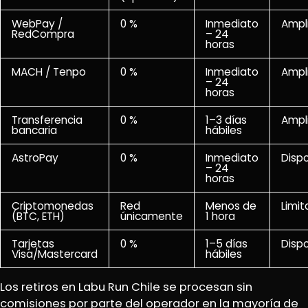
WebPay /
0 %
Inmediato
Ampl
RedCompra
– 24
horas
MACH / Tenpo
0 %
Inmediato
Ampl
– 24
horas
Transferencia
0 %
1–3 días
Ampl
bancaria
hábiles
AstroPay
0 %
Inmediato
Dispo
– 24
horas
Criptomonedas
Red
Menos de
Limi
(BTC, ETH)
únicamente
1 hora
Tarjetas
0 %
1–5 días
Dispo
Visa/Mastercard
hábiles
Los retiros en Labu Run Chile se procesan sin
comisiones por parte del operador en la mayoría de