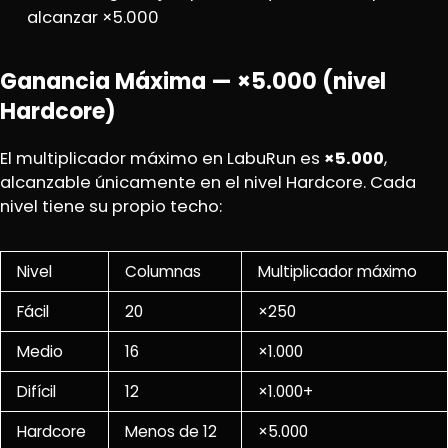
alcanzar ×5.000
Ganancia Máxima — ×5.000 (nivel
Hardcore)
El multiplicador máximo en LabuRun es
×5.000
,
alcanzable únicamente en el nivel Hardcore. Cada
nivel tiene su propio techo:
Nivel
Columnas
Multiplicador máximo
Fácil
20
×250
Medio
16
×1.000
Difícil
12
×1.000+
Hardcore
Menos de 12
×5.000