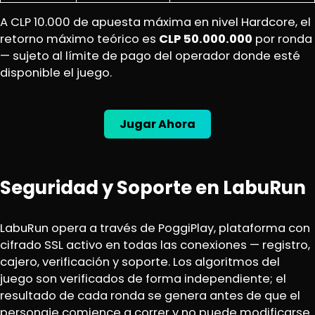
A CLP 10.000 de apuesta máxima en nivel Hardcore, el
retorno máximo teórico es
CLP 50.000.000
por ronda
— sujeto al límite de pago del operador donde esté
disponible el juego.
Jugar Ahora
Seguridad y Soporte en LabuRun
LabuRun opera a través de PoggiPlay, plataforma con
cifrado SSL activo en todas las conexiones — registro,
cajero, verificación y soporte. Los algoritmos del
juego son verificados de forma independiente; el
resultado de cada ronda se genera antes de que el
personaje comience a correr y no puede modificarse