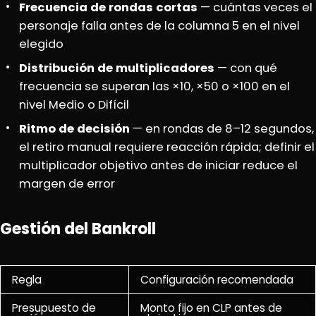
Frecuencia de rondas cortas
— cuántas veces el
personaje falla antes de la columna 5 en el nivel
elegido
Distribución de multiplicadores
— con qué
frecuencia se superan las ×10, ×50 o ×100 en el
nivel Medio o Difícil
Ritmo de decisión
— en rondas de 8–12 segundos,
el retiro manual requiere reacción rápida; definir el
multiplicador objetivo antes de iniciar reduce el
margen de error
Gestión del Bankroll
Regla
Configuración recomendada
Presupuesto de
Monto fijo en CLP antes de