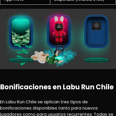
Bonificaciones en Labu Run Chile
En Labu Run Chile se aplican tres tipos de
bonificaciones disponibles tanto para nuevos
jugadores como para usuarios recurrentes. Todas se