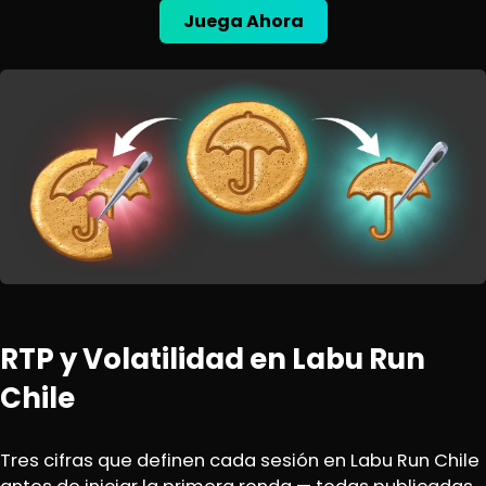
Juega Ahora
RTP y Volatilidad en Labu Run
Chile
Tres cifras que definen cada sesión en Labu Run Chile