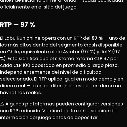
antes de iniciar la primera ronda — todas publicadas
oficialmente en el sitio del juego.
RTP — 97 %
El Labu Run online opera con un RTP del
97 %
— uno de
los más altos dentro del segmento crash disponible
en Chile, equivalente al de Aviator (97 %) y JetX (97
%). Esto significa que el sistema retorna CLP 97 por
cada CLP 100 apostado en promedio a largo plazo,
independientemente del nivel de dificultad
seleccionado. El RTP aplica igual en modo demo y en
dinero real — la única diferencia es que en demo no
hay retiros reales.
⚠️ Algunas plataformas pueden configurar versiones
con RTP reducido. Verifica la cifra en la sección de
información del juego antes de depositar.