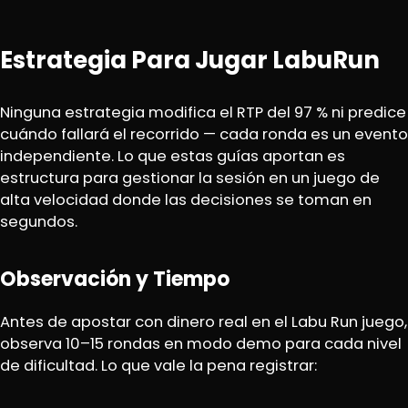
Estrategia Para Jugar LabuRun
Ninguna estrategia modifica el RTP del 97 % ni predice
cuándo fallará el recorrido — cada ronda es un evento
independiente. Lo que estas guías aportan es
estructura para gestionar la sesión en un juego de
alta velocidad donde las decisiones se toman en
segundos.
Observación y Tiempo
Antes de apostar con dinero real en el Labu Run juego,
observa 10–15 rondas en modo demo para cada nivel
de dificultad. Lo que vale la pena registrar: