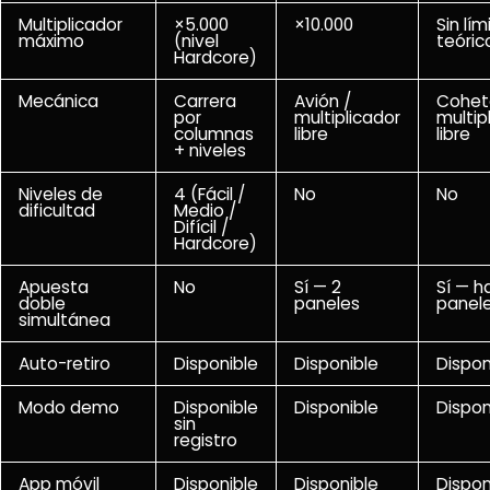
Multiplicador
×5.000
×10.000
Sin lím
máximo
(nivel
teóric
Hardcore)
Mecánica
Carrera
Avión /
Cohet
por
multiplicador
multip
columnas
libre
libre
+ niveles
Niveles de
4 (Fácil /
No
No
dificultad
Medio /
Difícil /
Hardcore)
Apuesta
No
Sí — 2
Sí — h
doble
paneles
panel
simultánea
Auto-retiro
Disponible
Disponible
Dispon
Modo demo
Disponible
Disponible
Dispon
sin
registro
App móvil
Disponible
Disponible
Dispon