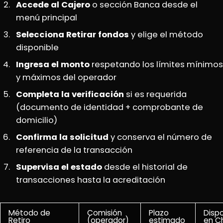
Accede al Cajero
o sección Banca desde el
menú principal
Selecciona Retirar fondos
y elige el método
disponible
Ingresa el monto
respetando los límites mínimos
y máximos del operador
Completa la verificación
si es requerida
(documento de identidad + comprobante de
domicilio)
Confirma la solicitud
y conserva el número de
referencia de la transacción
Supervisa el estado
desde el historial de
transacciones hasta la acreditación
Método de
Comisión
Plazo
Dispo
Retiro
(operador)
estimado
en Ch