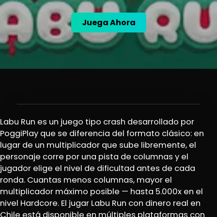
Juega Ahora
Enable Sound
Labu Run es un juego tipo crash desarrollado por
PoggiPlay que se diferencia del formato clásico: en
lugar de un multiplicador que sube libremente, el
personaje corre por una pista de columnas y el
jugador elige el nivel de dificultad antes de cada
ronda. Cuantas menos columnas, mayor el
multiplicador máximo posible — hasta 5.000x en el
nivel Hardcore. El jugar Labu Run con dinero real en
Chile está disponible en múltiples plataformas con