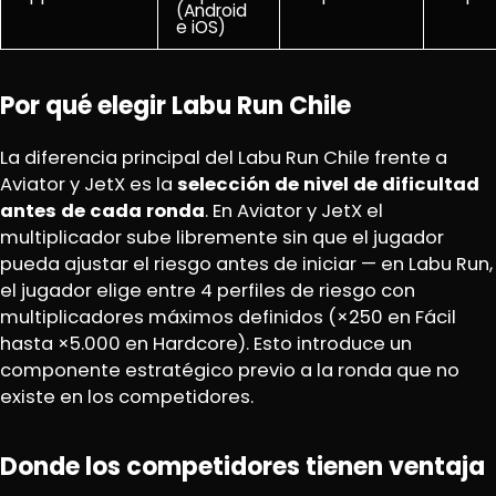
(Android
e iOS)
Por qué elegir Labu Run Chile
La diferencia principal del Labu Run Chile frente a
Aviator y JetX es la
selección de nivel de dificultad
antes de cada ronda
. En Aviator y JetX el
multiplicador sube libremente sin que el jugador
pueda ajustar el riesgo antes de iniciar — en Labu Run,
el jugador elige entre 4 perfiles de riesgo con
multiplicadores máximos definidos (×250 en Fácil
hasta ×5.000 en Hardcore). Esto introduce un
componente estratégico previo a la ronda que no
existe en los competidores.
Donde los competidores tienen ventaja